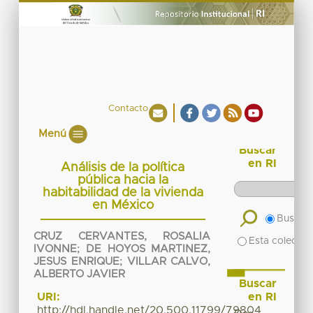
Contacto
Menú
Buscar
en RI
Análisis de la política
pública hacia la
habitabilidad de la vivienda
en México
Buscar 
CRUZ CERVANTES, ROSALIA
Esta colecció
IVONNE
;
DE HOYOS MARTINEZ,
JESUS ENRIQUE
;
VILLAR CALVO,
ALBERTO JAVIER
Buscar
en RI
URI:
http://hdl.handle.net/20.500.11799/79804