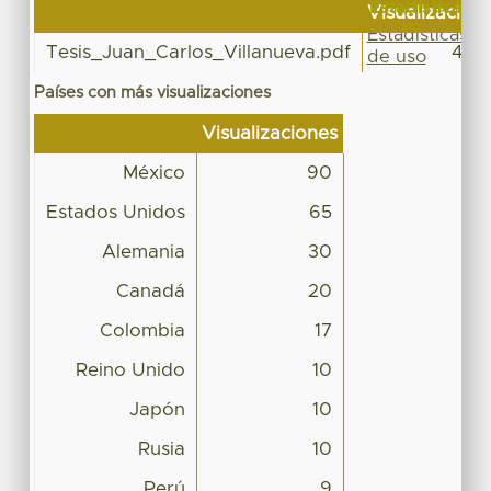
Estadísticas
Visualizacion
Estadísticas
Tesis_Juan_Carlos_Villanueva.pdf
453
de uso
Países con más visualizaciones
Visualizaciones
México
90
Estados Unidos
65
Alemania
30
Canadá
20
Colombia
17
Reino Unido
10
Japón
10
Rusia
10
Perú
9