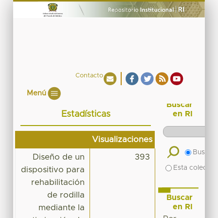
Contacto
Menú
Buscar
Estadísticas
en RI
Visualizaciones
Buscar 
Diseño de un
393
Esta colecció
dispositivo para
rehabilitación
de rodilla
Buscar
en RI
mediante la