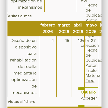
Por
optimización de
Fecha
mecanismos
de
publicación
Visitas al mes
Autor
febrero
marzo
abril
mayo
juni
Título
Materia
2026
2026
2026
2026
202
Tipo
Diseño de un
4
15
12
27
1
Esta
colección
dispositivo
Fecha
para
de
rehabilitación
publicación
Autor
de rodilla
Título
mediante la
Materia
optimización
Tipo
de
Usuario
mecanismos
Acceder
Visitas al fichero