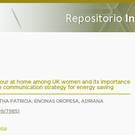
viour at home among UK women and its importance
e communication strategy for energy saving
THA PATRICIA
;
ENCINAS OROPESA, ADRIANA
799/79851
ital