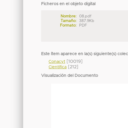
Ficheros en el objeto digital
Nombre:
08.pdf
Tamaño:
387.9Kb
Formato:
PDF
Este ítem aparece en la(s) siguiente(s) cole
[10019]
Conacyt
[212]
Científica
Visualización del Documento