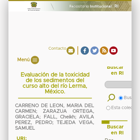
Contacto
Menú
Buscar
en RI
Evaluación de la toxicidad
de los sedimentos del
curso alto del río Lerma,
México.
Buscar 
CARRENO DE LEON, MARIA DEL
Esta colecció
CARMEN
;
ZARAZUA ORTEGA,
GRACIELA
;
FALL, Cheikh
;
AVILA
PEREZ, PEDRO
;
TEJEDA VEGA,
Buscar
SAMUEL
en RI
URI: