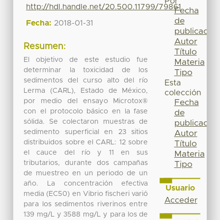
Por
http://hdl.handle.net/20.500.11799/79861
Fecha
de
Fecha:
2018-01-31
publicación
Autor
Resumen:
Título
El objetivo de este estudio fue
Materia
determinar la toxicidad de los
Tipo
sedimentos del curso alto del río
Esta
Lerma (CARL), Estado de México,
colección
por medio del ensayo Microtox®
Fecha
con el protocolo básico en la fase
de
sólida. Se colectaron muestras de
publicación
sedimento superficial en 23 sitios
Autor
distribuidos sobre el CARL: 12 sobre
Título
el cauce del río y 11 en sus
Materia
tributarios, durante dos campañas
Tipo
de muestreo en un periodo de un
año. La concentración efectiva
Usuario
media (EC50) en Vibrio fischeri varió
Acceder
para los sedimentos riverinos entre
139 mg/L y 3588 mg/L y para los de