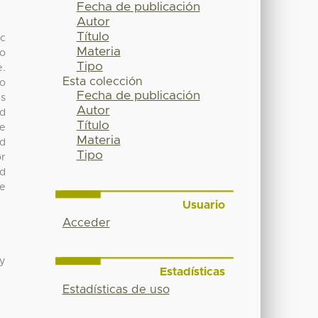
Fecha de publicación
Autor
Título
ic
Materia
To
Tipo
e.
Esta colección
to
Fecha de publicación
ns
Autor
ed
Título
ae
Materia
nd
Tipo
or
nd
he
Usuario
Acceder
 y
Estadísticas
Estadísticas de uso