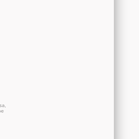
sa,
be