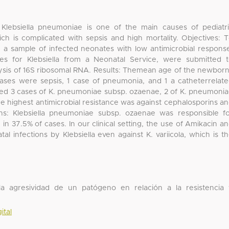
Klebsiella pneumoniae is one of the main causes of pediatr
ich is complicated with sepsis and high mortality. Objectives: 
ing a sample of infected neonates with low antimicrobial respons
res for Klebsiella from a Neonatal Service, were submitted 
lysis of 16S ribosomal RNA. Results: Themean age of the newbor
cases were sepsis, 1 case of pneumonia, and 1 a catheterrelat
owed 3 cases of K. pneumoniae subsp. ozaenae, 2 of K. pneumoni
The highest antimicrobial resistance was against cephalosporins a
ons: Klebsiella pneumoniae subsp. ozaenae was responsible f
n in 37.5% of cases. In our clinical setting, the use of Amikacin a
al infections by Klebsiella even against K. variicola, which is t
a agresividad de un patógeno en relación a la resistencia
ital