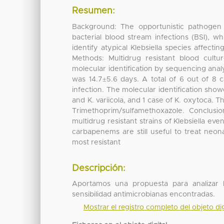
Resumen:
Background: The opportunistic pathogen 
bacterial blood stream infections (BSI), wh
identify atypical Klebsiella species affect
Methods: Multidrug resistant blood cultu
molecular identification by sequencing ana
was 14.7±5.6 days. A total of 6 out of 8 
infection. The molecular identification sh
and K. variicola, and 1 case of K. oxytoca. 
Trimethoprim/sulfamethoxazole. Conclusi
multidrug resistant strains of Klebsiella eve
carbapenems are still useful to treat neonat
most resistant
Descripción:
Aportamos una propuesta para analizar l
sensibilidad antimicrobianas encontradas.
Mostrar el registro completo del objeto dig