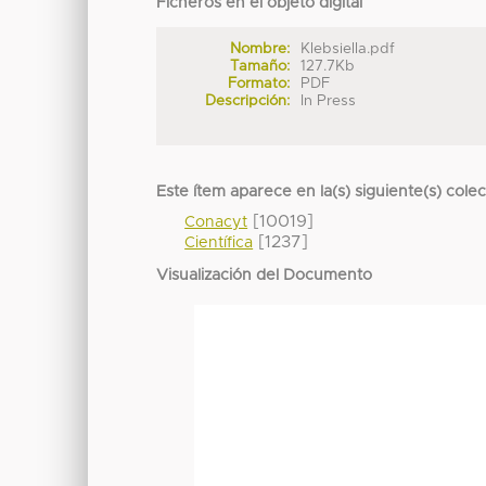
Ficheros en el objeto digital
Nombre:
Klebsiella.pdf
Tamaño:
127.7Kb
Formato:
PDF
Descripción:
In Press
Este ítem aparece en la(s) siguiente(s) cole
[10019]
Conacyt
[1237]
Científica
Visualización del Documento