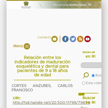
Contacto
Menú
Buscar
en RI
Relación entre los
indicadores de maduración
esquelética y dental para
pacientes de 9 a 18 años
de edad
Buscar 
Esta colecció
CORTES ANZURES, CARLOS
FRANCISCO
Buscar
URI:
en RI
http://hdl.handle.net/20.500.11799/79874