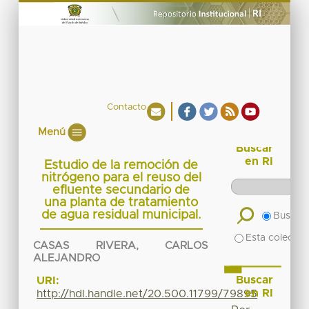
Contacto
Menú
Buscar
en RI
Estudio de la remoción de
nitrógeno para el reuso del
efluente secundario de
una planta de tratamiento
de agua residual municipal.
Buscar 
Esta colecció
CASAS RIVERA, CARLOS
ALEJANDRO
Buscar
URI:
en RI
http://hdl.handle.net/20.500.11799/79895