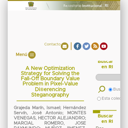
Contacto
Menú
Buscar
en RI
A New Optimization
Strategy for Solving the
Fall-Off Boundary Value
Problem in Pixel-Value
Di®erencing
Buscar 
Steganography
Esta colecció
Grajeda Marín, Ismael
;
Hernández
Servín, José Antonio
;
MONTES
Buscar
VENEGAS, HECTOR ALEJANDRO
;
en RI
MARCIAL ROMERO, JOSE