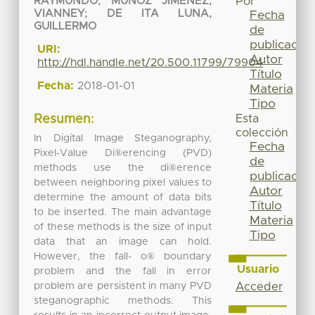
Por
RAYMUNDO
;
MUÑOZ JIMENEZ,
VIANNEY
;
DE ITA LUNA,
Fecha
GUILLERMO
de
publicación
URI:
Autor
http://hdl.handle.net/20.500.11799/79904
Título
Fecha:
2018-01-01
Materia
Tipo
Esta
Resumen:
colección
In Digital Image Steganography,
Fecha
Pixel-Value Di®erencing (PVD)
de
methods use the di®erence
publicación
between neighboring pixel values to
Autor
determine the amount of data bits
Título
to be inserted. The main advantage
Materia
of these methods is the size of input
Tipo
data that an image can hold.
However, the fall- o® boundary
Usuario
problem and the fall in error
problem are persistent in many PVD
Acceder
steganographic methods. This