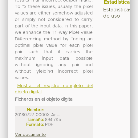
results in an incorrect output image.
Estadísticas
To ¯x these issues, usually the pixel
Estadísticas
values are either somehow adjusted
de uso
or simply not considered to carry
part of the input data. In this paper,
we enhance the Tri-way Pixel-Value
Di®erencing method by ¯nding an
optimal pixel value for each pixel
pair such that it carries the
maximum input data possible
without ignoring any pair and
without yielding incorrect pixel
values.
Mostrar el registro completo del
objeto digital
Ficheros en el objeto digital
Nombre:
20180727-0000X-Ar ...
Tamaño:
894.7Kb
Formato:
PDF
Ver documento