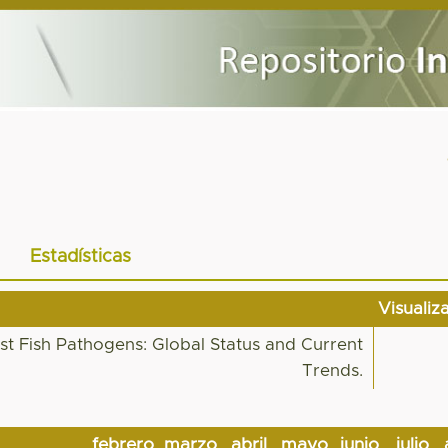
Estadísticas
Visualiz
t Fish Pathogens: Global Status and Current
Trends.
febrero
marzo
abril
mayo
junio
julio