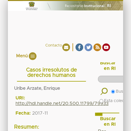
Contacto
Menú
Buscar
en RI
Casos irresolutos de
derechos humanos
Uribe Arzate, Enrique
Buscar 
URI:
Esta colecció
http://hdl.handle.net/20.500.11799/79933
Fecha:
2017-11
Buscar
en RI
Resumen: