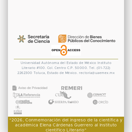
Universidad Autónoma del Estado de México
Instituto
Literario #100. Col. Centro
C.P. 50000. Tel. (01-722)
2262300
Toluca, Estado de México.
rectoria@uaemex.mx
CONACYT
"2026, Conmemoración del ingreso de la científica y
académica Elena Cárdenas Guerrero al Instituto
científico Literario"