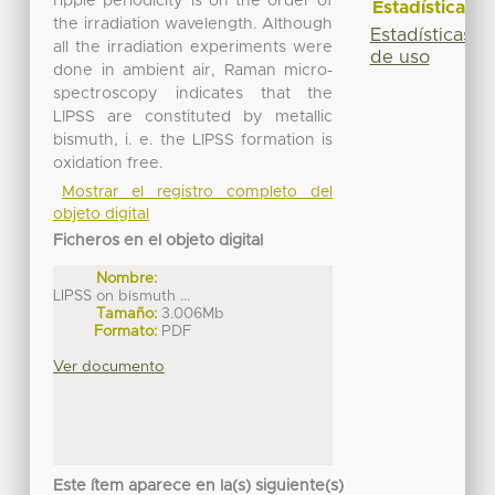
ripple periodicity is on the order of
Estadísticas
the irradiation wavelength. Although
Estadísticas
all the irradiation experiments were
de uso
done in ambient air, Raman micro-
spectroscopy indicates that the
LIPSS are constituted by metallic
bismuth, i. e. the LIPSS formation is
oxidation free.
Mostrar el registro completo del
objeto digital
Ficheros en el objeto digital
Nombre:
LIPSS on bismuth ...
Tamaño:
3.006Mb
Formato:
PDF
Ver documento
Este ítem aparece en la(s) siguiente(s)