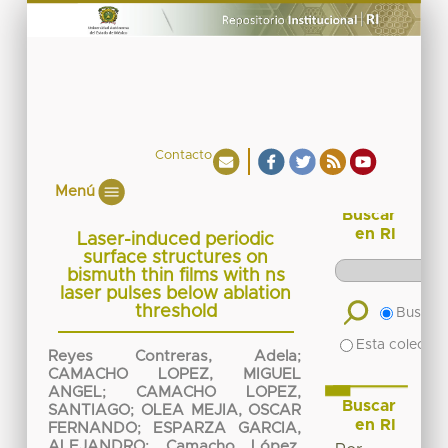
Contacto
Menú
Buscar
en RI
Laser-induced periodic
surface structures on
bismuth thin films with ns
laser pulses below ablation
threshold
Buscar 
Esta colecció
Reyes Contreras, Adela
;
CAMACHO LOPEZ, MIGUEL
ANGEL
;
CAMACHO LOPEZ,
Buscar
SANTIAGO
;
OLEA MEJIA, OSCAR
en RI
FERNANDO
;
ESPARZA GARCIA,
ALEJANDRO
;
Camacho López,