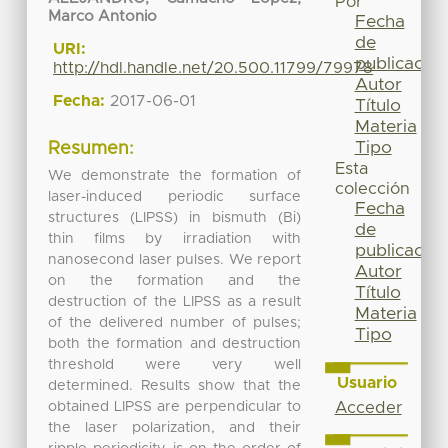
Por
Marco Antonio
Fecha
de
URI:
publicación
http://hdl.handle.net/20.500.11799/79978
Autor
Fecha:
2017-06-01
Título
Materia
Tipo
Resumen:
Esta
We demonstrate the formation of
colección
laser-induced periodic surface
Fecha
structures (LIPSS) in bismuth (Bi)
de
thin films by irradiation with
publicación
nanosecond laser pulses. We report
Autor
on the formation and the
Título
destruction of the LIPSS as a result
Materia
of the delivered number of pulses;
Tipo
both the formation and destruction
threshold were very well
Usuario
determined. Results show that the
obtained LIPSS are perpendicular to
Acceder
the laser polarization, and their