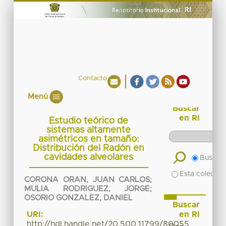
Contacto
Menú
Buscar
en RI
Estudio teórico de
sistemas altamente
asimétricos en tamaño:
Distribución del Radón en
cavidades alveolares
Buscar 
Esta colecció
CORONA ORAN, JUAN CARLOS
;
MULIA RODRIGUEZ, JORGE
;
OSORIO GONZALEZ, DANIEL
Buscar
en RI
URI:
http://hdl.handle.net/20.500.11799/80055