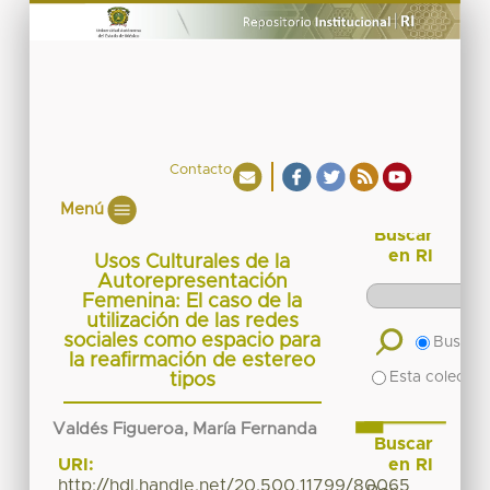
Contacto
Menú
Buscar
en RI
Usos Culturales de la
Autorepresentación
Femenina: El caso de la
utilización de las redes
sociales como espacio para
Buscar 
la reafirmación de estereo
Esta colecció
tipos
Valdés Figueroa, María Fernanda
Buscar
en RI
URI:
http://hdl.handle.net/20.500.11799/80065