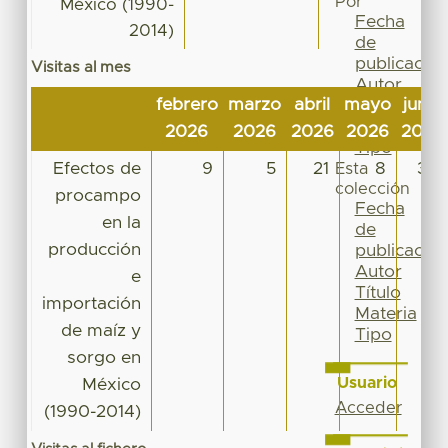
Por
México (1990-
Fecha
2014)
de
publicación
Visitas al mes
Autor
febrero
marzo
abril
mayo
junio
Título
Materia
2026
2026
2026
2026
2026
Tipo
Efectos de
9
5
21
8
30
Esta
colección
procampo
Fecha
en la
de
producción
publicación
Autor
e
Título
importación
Materia
de maíz y
Tipo
sorgo en
Usuario
México
Acceder
(1990-2014)