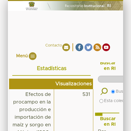
Contacto
Menú
Buscar
Estadísticas
en RI
Visualizaciones
Buscar 
Efectos de
531
Esta colecció
procampo en la
producción e
importación de
Buscar
en RI
maíz y sorgo en