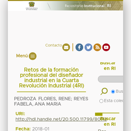
Contacto
Menú
Buscar
en RI
Retos de la formación
profesional del diseñador
industrial en la Cuarta
Revolución Industrial (4RI)
Buscar 
PEDROZA FLORES, RENE
;
REYES
Esta colecció
FABELA, ANA MARIA
URI:
Buscar
http://hdl.handle.net/20.500.11799/80113
en RI
Fecha:
2018-01