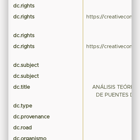
dc.rights
dc.rights
https://creativecomm
dc.rights
dc.rights
https://creativecomm
dc.subject
dc.subject
dc.title
ANÁLISIS TEÓRIC
DE PUENTES DIS
dc.type
T
dc.provenance
dc.road
dc.organismo