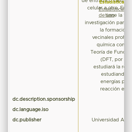
de entrada o salida 
Estadísticas
celular a otro. En e
Estadísticas
de uso
tiene la fin
investigación para 
la formación 
vecinales prohib
química compu
Teoría de Funcio
(DFT, por sus 
estudiará la reac
estudiando l
energías pote
reacción e ín
dc.description.sponsorship
dc.language.iso
dc.publisher
Universidad Aut