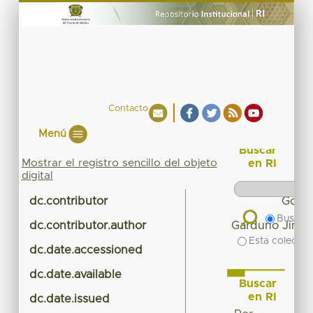
Contacto
Menú
Buscar
Mostrar el registro sencillo del objeto
en RI
digital
dc.contributor
Gonza
Buscar 
dc.contributor.author
Garduño Jimén
Esta colecció
dc.date.accessioned
2
dc.date.available
2
Buscar
en RI
dc.date.issued