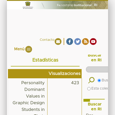
Contacto
Menú
Buscar
Estadísticas
en RI
Visualizaciones
Buscar 
Personality
423
Esta colecció
Dominant
Values in
Graphic Design
Buscar
en RI
Students in