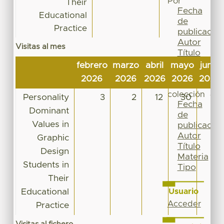
Por
Their
Fecha
Educational
de
Practice
publicación
Autor
Visitas al mes
Título
Materia
febrero
marzo
abril
mayo
junio
Tipo
2026
2026
2026
2026
2026
Esta
colección
Personality
3
2
12
30
12
Fecha
Dominant
de
Values in
publicación
Autor
Graphic
Título
Design
Materia
Students in
Tipo
Their
Educational
Usuario
Acceder
Practice