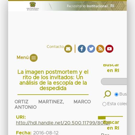
Contacto
Menú
Buscar
en RI
La imagen postmortem y el
rito de los invitados: Un
análisis de la escopía de la
despedida
Buscar 
ORTIZ MARTINEZ, MARCO
Esta colecció
ANTONIO
URI:
Buscar
http://hdl.handle.net/20.500.11799/80121
en RI
Fecha:
2016-08-12