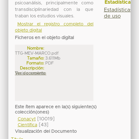
Estadísticas
psicoanálisis, principalmente como
Estadísticas
transdisciplinariedad con la que
de uso
traban los estudios visuales.
Mostrar el registro completo del
objeto digital
Ficheros en el objeto digital
Nombre:
TTG-MEV-MARCO.pdf
Tamaño:
3.611Mb
Formato:
PDF
Descripción:
Tesis completa
Ver documento
Este ítem aparece en la(s) siguiente(s)
colección(ones)
[10019]
Conacyt
[43]
Científica
Visualización del Documento