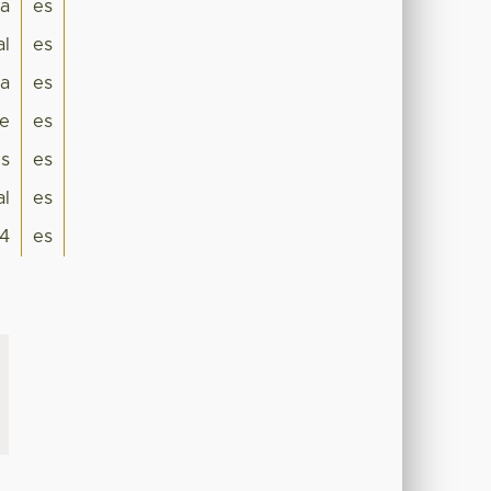
na
es
al
es
a
es
e
es
es
es
al
es
4
es