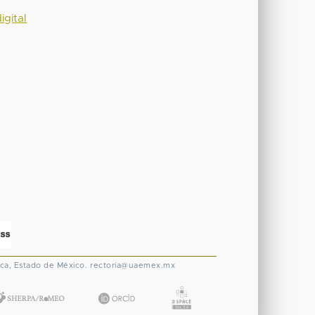
igital
ca, Estado de México.
rectoria@uaemex.mx