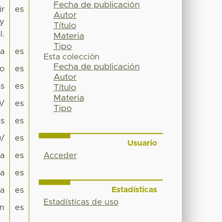
Fecha de publicación
ir
es
Autor
 y
Título
l.
Materia
Tipo
pa
es
Esta colección
Fecha de publicación
co
es
Autor
s
es
Título
Materia
0/
es
Tipo
s
es
0/
es
Usuario
Acceder
ca
es
ca
es
Estadísticas
na
es
Estadísticas de uso
n
es