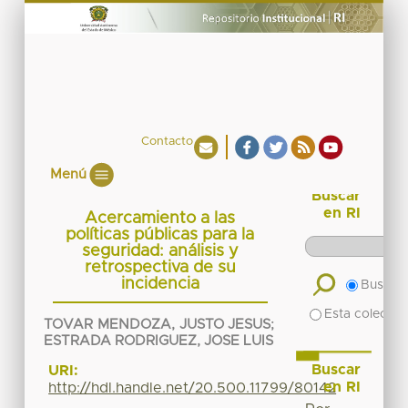
Contacto
Menú
Buscar
en RI
Acercamiento a las
políticas públicas para la
seguridad: análisis y
retrospectiva de su
incidencia
Buscar 
Esta colecció
TOVAR MENDOZA, JUSTO JESUS
;
ESTRADA RODRIGUEZ, JOSE LUIS
Buscar
URI:
en RI
http://hdl.handle.net/20.500.11799/80142