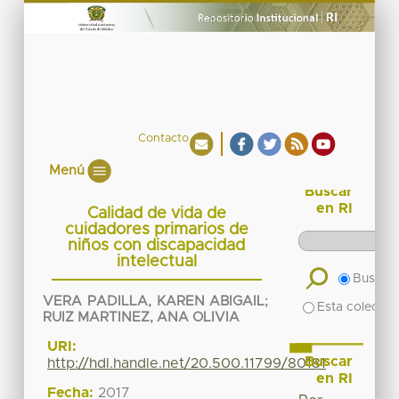
Contacto
Menú
Buscar
en RI
Calidad de vida de
cuidadores primarios de
niños con discapacidad
intelectual
Buscar 
VERA PADILLA, KAREN ABIGAIL
;
Esta colecció
RUIZ MARTINEZ, ANA OLIVIA
URI:
Buscar
http://hdl.handle.net/20.500.11799/80181
en RI
Fecha:
2017