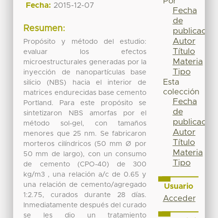
Por
Fecha:
2015-12-07
Fecha
de
Resumen:
publicación
Autor
Propósito y método del estudio:
Título
evaluar los efectos
Materia
microestructurales generadas por la
Tipo
inyección de nanopartículas base
Esta
silicio (NBS) hacia el interior de
colección
matrices endurecidas base cemento
Fecha
Portland. Para este propósito se
de
sintetizaron NBS amorfas por el
publicación
método sol-gel, con tamaños
Autor
menores que 25 nm. Se fabricaron
Título
morteros cilíndricos (50 mm Ø por
Materia
50 mm de largo), con un consumo
Tipo
de cemento (CPO-40) de 300
kg/m3 , una relación a/c de 0.65 y
una relación de cemento/agregado
Usuario
1:2.75, curados durante 28 días.
Acceder
Inmediatamente después del curado
se les dio un tratamiento