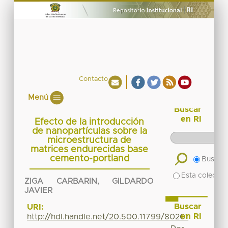
Contacto
Menú
Buscar
en RI
Efecto de la introducción
de nanopartículas sobre la
microestructura de
matrices endurecidas base
cemento-portland
Buscar 
Esta colecció
ZIGA CARBARIN, GILDARDO
JAVIER
Buscar
URI:
en RI
http://hdl.handle.net/20.500.11799/80201