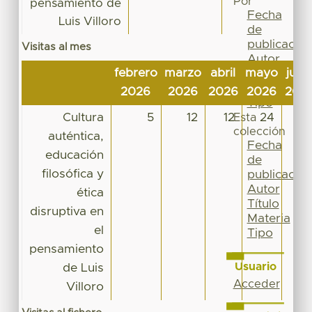
Por
pensamiento de
Fecha
Luis Villoro
de
publicación
Visitas al mes
Autor
febrero
marzo
abril
mayo
juni
Título
Materia
2026
2026
2026
2026
202
Tipo
Cultura
5
12
12
24
8
Esta
colección
auténtica,
Fecha
educación
de
filosófica y
publicación
Autor
ética
Título
disruptiva en
Materia
el
Tipo
pensamiento
Usuario
de Luis
Acceder
Villoro