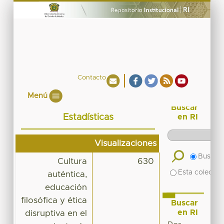
Contacto
Menú
Buscar
Estadísticas
en RI
Visualizaciones
Buscar 
Cultura
630
Esta colecció
auténtica,
educación
filosófica y ética
Buscar
en RI
disruptiva en el