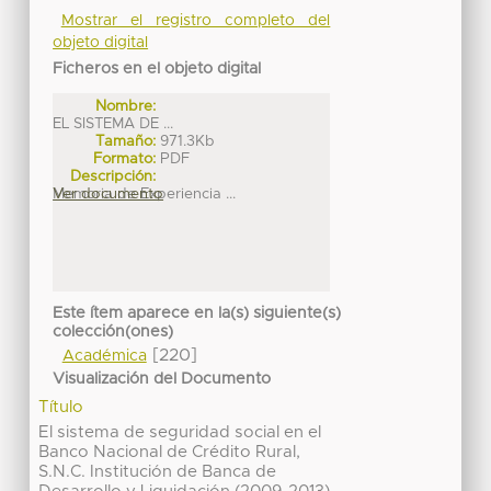
Mostrar el registro completo del
objeto digital
Ficheros en el objeto digital
Nombre:
EL SISTEMA DE ...
Tamaño:
971.3Kb
Formato:
PDF
Descripción:
Memoria de Experiencia ...
Ver documento
Este ítem aparece en la(s) siguiente(s)
colección(ones)
[220]
Académica
Visualización del Documento
Título
El sistema de seguridad social en el
Banco Nacional de Crédito Rural,
S.N.C. Institución de Banca de