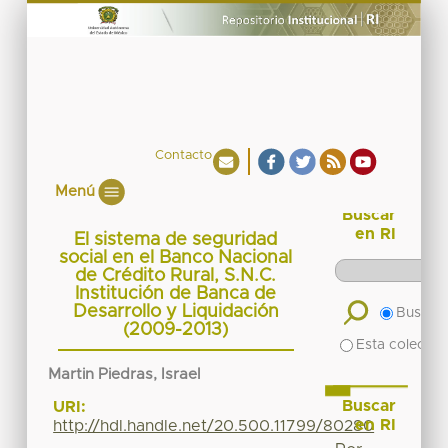
Contacto
Menú
Buscar
en RI
El sistema de seguridad
social en el Banco Nacional
de Crédito Rural, S.N.C.
Institución de Banca de
Desarrollo y Liquidación
Buscar 
(2009-2013)
Esta colecció
Martin Piedras, Israel
Buscar
URI:
en RI
http://hdl.handle.net/20.500.11799/80280