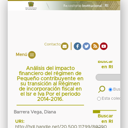
Contacto
Menú
Buscar
en RI
Análisis del impacto
financiero del régimen de
Pequeño contribuyente en
su transición al Régimen
de incorporación fiscal en
Buscar 
el Isr e Iva Por el periodo
Esta colecció
2014-2016.
Barrera Vega, Diana
Buscar
en RI
URI:
http://hdl.handle.net/20.500.11799/80290