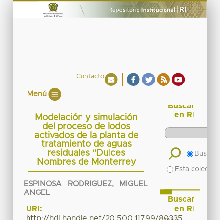
Contacto
Menú
Buscar
en RI
Modelación y simulación
del proceso de lodos
activados de la planta de
tratamiento de aguas
residuales “Dulces
Buscar 
Nombres de Monterrey
Esta colecció
ESPINOSA RODRIGUEZ, MIGUEL
ANGEL
Buscar
en RI
URI:
http://hdl.handle.net/20.500.11799/80335