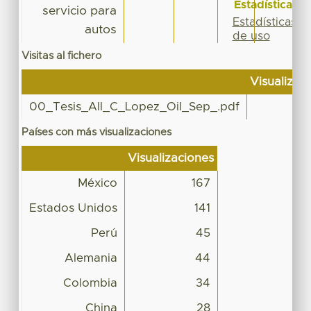
Estadísticas
servicio para
Estadísticas
autos
de uso
Visitas al fichero
Visualizac
00_Tesis_All_C_Lopez_Oil_Sep_.pdf
Países con más visualizaciones
Visualizaciones
México
167
Estados Unidos
141
Perú
45
Alemania
44
Colombia
34
China
28