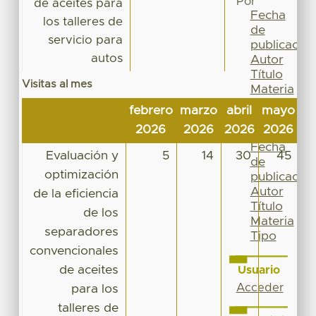
Por
de aceites para
Fecha
los talleres de
de
servicio para
publicación
autos
Autor
Título
Visitas al mes
Materia
Tipo
febrero
marzo
abril
mayo
ju
Esta
2026
2026
2026
2026
2
colección
Fecha
Evaluación y
5
14
30
45
de
optimización
publicación
Autor
de la eficiencia
Título
de los
Materia
separadores
Tipo
convencionales
de aceites
Usuario
Acceder
para los
talleres de