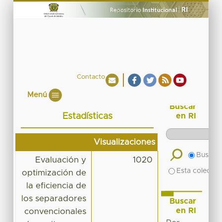
Contacto
Menú
Buscar
Estadísticas
en RI
Visualizaciones
Buscar 
Evaluación y
1020
Esta colecció
optimización de
la eficiencia de
los separadores
Buscar
en RI
convencionales