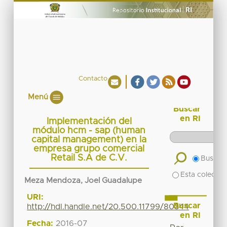
Contacto
Menú
Buscar
en RI
Implementación del
módulo hcm - sap (human
capital management) en la
empresa grupo comercial
Retail S.A de C.V.
Buscar 
Esta colecció
Meza Mendoza, Joel Guadalupe
URI:
Buscar
http://hdl.handle.net/20.500.11799/80344
en RI
Fecha:
2016-07