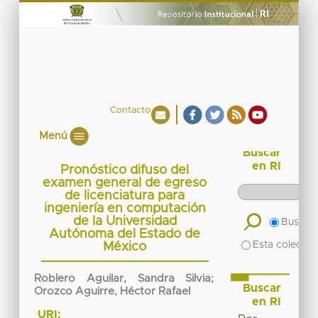
Contacto
Menú
Buscar
en RI
Pronóstico difuso del
examen general de egreso
de licenciatura para
ingeniería en computación
de la Universidad
Buscar 
Autónoma del Estado de
Esta colecció
México
Roblero Aguilar, Sandra Silvia
;
Buscar
Orozco Aguirre, Héctor Rafael
en RI
URI: