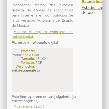
Estadísticas
Pronóstico difuso del examen
Estadísticas
general de egreso de licenciatura
de uso
para ingeniería en computación de
la Universidad Autónoma del Estado
de México
Mostrar el registro completo del
objeto digital
Ficheros en el objeto digital
Nombre:
Pronostico difuso ...
Tamaño:
464.0Kb
Formato:
PDF
Descripción:
articulo de revista
Ver documento
Este ítem aparece en la(s) siguiente(s)
colección(ones)
[220]
Académica