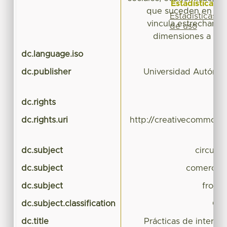
Estadísticas
que suceden en est
Estadísticas
vincula estrechamen
de uso
dimensiones a dos
dc.language.iso
dc.publisher
Universidad Autónom
dc.rights
dc.rights.uri
http://creativecommons.
dc.subject
circulac
dc.subject
comercio 
dc.subject
fronte
dc.subject.classification
CIE
dc.title
Prácticas de interco