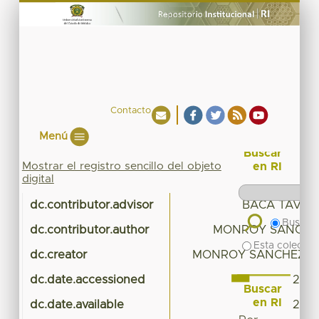
Contacto
Menú
Buscar
Mostrar el registro sencillo del objeto
en RI
digital
dc.contributor.advisor
BACA TAVIRA
Buscar 
dc.contributor.author
MONROY SANCHEZ
Esta colecció
dc.creator
MONROY SANCHEZ, R
dc.date.accessioned
2018
Buscar
en RI
dc.date.available
2018