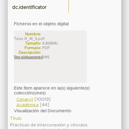
dc.identificator
Ficheros en el objeto digital
Nombre:
Tesis R_M_S.pdf
Tamaño:
4.868Mb
Formato:
PDF
Descripción:
Tesis Maestría RMS
Ver documento
Este ítem aparece en la(s) siguiente(s)
colección(ones)
[10019]
Conacyt
[44]
Académica
Visualización del Documento
Título
Prácticas de interconexión y vínculos