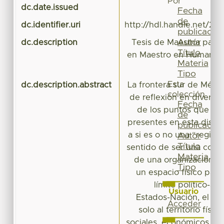
Por
dc.date.issued
Fecha
de
dc.identifier.uri
http://hdl.handle.net/20
publicación
Autor
dc.description
Tesis de Maestría para
Título
en Maestro en Humanida
Materia
Tipo
Esta
dc.description.abstract
La frontera sur de Méxi
colección
de reflexión en diverso
Fecha
de los puntos que con
de
presentes en esta discu
publicación
a si es o no una “región 
Autor
Título
sentido de ser una const
Materia
de una organización so
Tipo
un espacio físico partic
límite político-ad
Usuario
Estados-Nación, el cu
Acceder
solo al territorio físi
sociales, económicos, cul