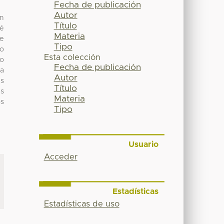
Fecha de publicación
Autor
en
Título
ué
Materia
de
Tipo
lo
Esta colección
to
Fecha de publicación
la
Autor
és
Título
es
Materia
os
Tipo
Usuario
Acceder
Estadísticas
Estadísticas de uso