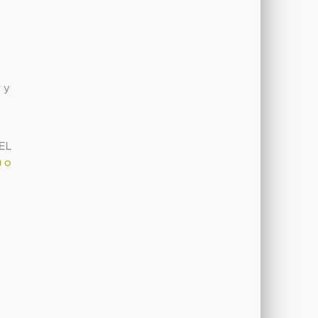
 y
s
EL
) o