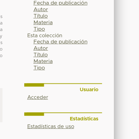
Fecha de publicación
Autor
Título
s
Materia
la
Tipo
ta
Esta colección
 y
Fecha de publicación
es
Autor
to
Título
to
Materia
Tipo
Usuario
Acceder
Estadísticas
Estadísticas de uso