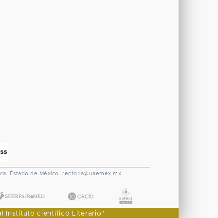
ca, Estado de México.
rectoria@uaemex.mx
nstituto científico Literario"