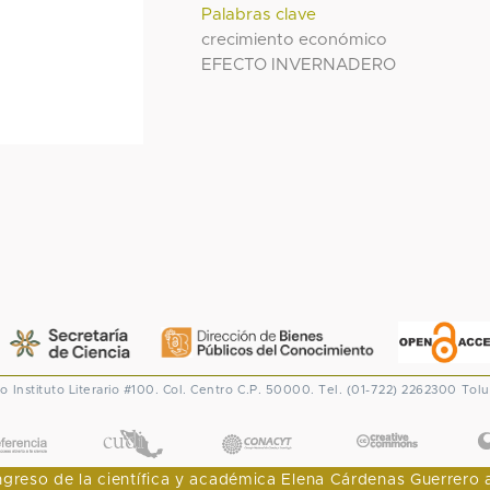
Palabras clave
crecimiento económico
EFECTO INVERNADERO
co
Instituto Literario #100. Col. Centro
C.P. 50000. Tel. (01-722) 2262300
Tolu
CONACYT
eso de la científica y académica Elena Cárdenas Guerrero al I