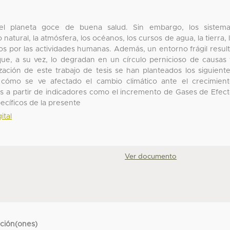
 planeta goce de buena salud. Sin embargo, los sistema
atural, la atmósfera, los océanos, los cursos de agua, la tierra, 
os por las actividades humanas. Además, un entorno frágil resul
que, a su vez, lo degradan en un círculo pernicioso de causas
ización de este trabajo de tesis se han planteados los siguient
ar cómo se ve afectado el cambio climático ante el crecimien
es a partir de indicadores como el incremento de Gases de Efec
ecíficos de la presente
ital
Ver documento
cción(ones)