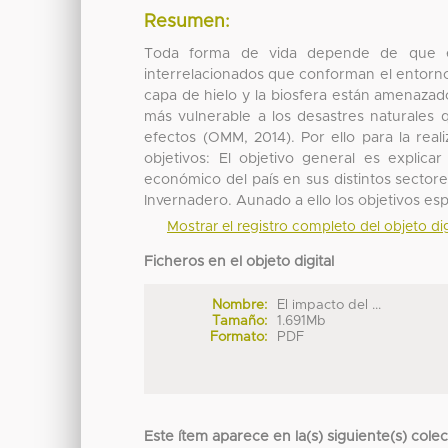
Resumen:
Toda forma de vida depende de que el
interrelacionados que conforman el entorno n
capa de hielo y la biosfera están amenazad
más vulnerable a los desastres naturales 
efectos (OMM, 2014). Por ello para la real
objetivos: El objetivo general es explic
económico del país en sus distintos sector
Invernadero. Aunado a ello los objetivos esp
Mostrar el registro completo del objeto dig
Ficheros en el objeto digital
Nombre:
El impacto del ...
Tamaño:
1.691Mb
Formato:
PDF
Este ítem aparece en la(s) siguiente(s) cole