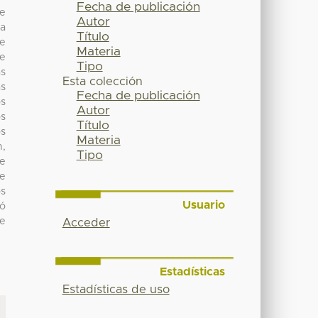
Fecha de publicación
de
Autor
ia
Título
de
Materia
de
Tipo
as
Esta colección
as
Fecha de publicación
os
Autor
os
Título
os
Materia
n,
Tipo
te
le
s
Usuario
ió
de
Acceder
Estadísticas
Estadísticas de uso