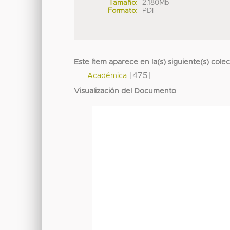
Tamaño:
2.180Mb
Formato:
PDF
Este ítem aparece en la(s) siguiente(s) cole
[475]
Académica
Visualización del Documento