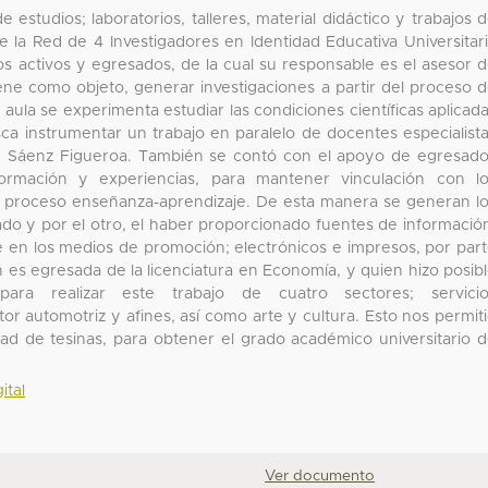
 estudios; laboratorios, talleres, material didáctico y trabajos 
e la Red de 4 Investigadores en Identidad Educativa Universitar
 activos y egresados, de la cual su responsable es el asesor 
ene como objeto, generar investigaciones a partir del proceso 
ula se experimenta estudiar las condiciones científicas aplicad
sca instrumentar un trabajo en paralelo de docentes especialist
me Sáenz Figueroa. También se contó con el apoyo de egresad
ormación y experiencias, para mantener vinculación con l
el proceso enseñanza-aprendizaje. De esta manera se generan l
lado y por el otro, el haber proporcionado fuentes de informació
e en los medios de promoción; electrónicos e impresos, por par
n es egresada de la licenciatura en Economía, y quien hizo posib
para realizar este trabajo de cuatro sectores; servicio
or automotriz y afines, así como arte y cultura. Esto nos permit
dad de tesinas, para obtener el grado académico universitario 
ital
Ver documento