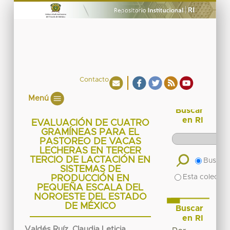
Contacto
Menú
Buscar
en RI
EVALUACIÓN DE CUATRO
GRAMÍNEAS PARA EL
PASTOREO DE VACAS
LECHERAS EN TERCER
TERCIO DE LACTACIÓN EN
Buscar 
SISTEMAS DE
Esta colecció
PRODUCCIÓN EN
PEQUEÑA ESCALA DEL
NOROESTE DEL ESTADO
DE MÉXICO
Buscar
en RI
Valdés Ruíz, Claudia Leticia