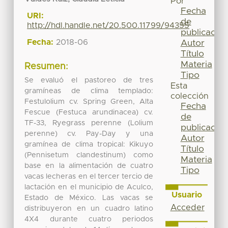
Por
Fecha
URI:
de
http://hdl.handle.net/20.500.11799/94355
publicación
Fecha:
2018-06
Autor
Título
Materia
Resumen:
Tipo
Se evaluó el pastoreo de tres
Esta
gramíneas de clima templado:
colección
Festulolium cv. Spring Green, Alta
Fecha
Fescue (Festuca arundinacea) cv.
de
TF-33, Ryegrass perenne (Lolium
publicación
perenne) cv. Pay-Day y una
Autor
gramínea de clima tropical: Kikuyo
Título
(Pennisetum clandestinum) como
Materia
base en la alimentación de cuatro
Tipo
vacas lecheras en el tercer tercio de
lactación en el municipio de Aculco,
Usuario
Estado de México. Las vacas se
Acceder
distribuyeron en un cuadro latino
4X4 durante cuatro periodos