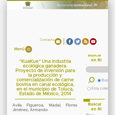
Contacto
Menú
Buscar
en RI
“KuaKue” Una industria
ecológica ganadera.
Proyecto de inversión para
la producción y
comercialización de carne
Buscar 
bovina en canal ecológica,
Esta colecció
en el municipio de Toluca,
Estado de México, 2014
Buscar
Avila Figueroa, Madai
;
Flores
en RI
Jiménez, Armando