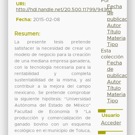
Por
URI:
Fecha
http://hdl.handle.net/20.500.11799/94363
de
publicación
Fecha:
2015-02-08
Autor
Título
Resumen:
Materia
La presente tesis pretende
Tipo
satisfacer la necesidad de crear un
Esta
modelo de negocio para la creación
colección
de una mediana empresa ganadera,
Fecha
con la tecnología necesaria para la
de
rentabilidad y completa
publicación
sustentabilidad de la misma, y así
Autor
contribuir a la mejora del campo
Título
mexicano. Se pretende comprobar
Materia
la siguiente hipótesis: “Universidad
Tipo
Autónoma del Estado de México”
Facultad de Economía 9 “La
Usuario
producción y comercialización de
Acceder
ganado bovino con un esquema
ecológico en el municipio de Toluca,