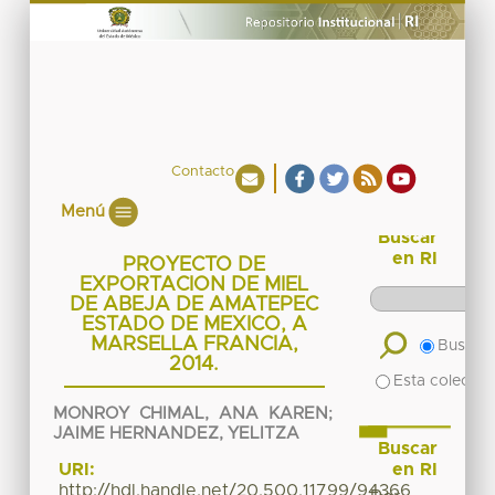
Contacto
Menú
Buscar
en RI
PROYECTO DE
EXPORTACION DE MIEL
DE ABEJA DE AMATEPEC
ESTADO DE MEXICO, A
MARSELLA FRANCIA,
Buscar 
2014.
Esta colecció
MONROY CHIMAL, ANA KAREN
;
JAIME HERNANDEZ, YELITZA
Buscar
en RI
URI:
http://hdl.handle.net/20.500.11799/94366