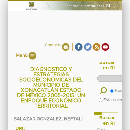
Contacto
Menú
Buscar
en RI
DIAGNOSTICO Y
ESTRATEGIAS
SOCIOECONÓMICAS DEL
MUNICIPIO DE
XONACATLÁN ESTADO
Buscar 
DE MÉXICO 2005-2015: UN
Esta colecció
ENFOQUE ECONÓMICO
TERRITORIAL
Buscar
SALAZAR GONZALEZ, NEFTALI
en RI
URI: