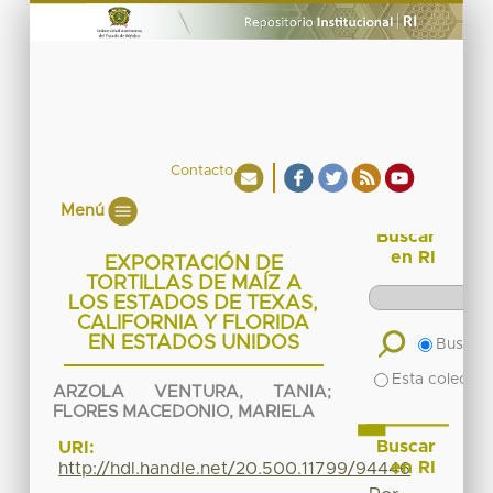
Contacto
Menú
Buscar
en RI
EXPORTACIÓN DE
TORTILLAS DE MAÍZ A
LOS ESTADOS DE TEXAS,
CALIFORNIA Y FLORIDA
EN ESTADOS UNIDOS
Buscar 
Esta colecció
ARZOLA VENTURA, TANIA
;
FLORES MACEDONIO, MARIELA
Buscar
URI:
en RI
http://hdl.handle.net/20.500.11799/94446