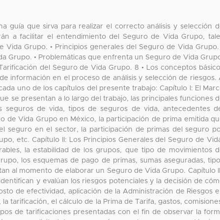
na guía que sirva para realizar el correcto análisis y selección 
n a facilitar el entendimiento del Seguro de Vida Grupo, tal
 Vida Grupo. • Principios generales del Seguro de Vida Grupo.
Vida Grupo. • Problemáticas que enfrenta un Seguro de Vida Grup
 • Tarificación del Seguro de Vida Grupo. 8 • Los conceptos básic
o de información en el proceso de análisis y selección de riesgos.
da uno de los capítulos del presente trabajo: Capítulo I: El Mar
e se presentan a lo largo del trabajo, las principales funciones 
s seguros de vida, tipos de seguros de vida, antecedentes d
ro de Vida Grupo en México, la participación de prima emitida q
 el seguro en el sector, la participación de primas del seguro p
po, etc. Capítulo II: Los Principios Generales del Seguro de Vid
bles, la estabilidad de los grupos, que tipo de movimientos 
rupo, los esquemas de pago de primas, sumas aseguradas, tip
an al momento de elaborar un Seguro de Vida Grupo. Capítulo II
identifican y evalúan los riesgos potenciales y la decisión de có
sto de efectividad, aplicación de la Administración de Riesgos 
a tarificación, el cálculo de la Prima de Tarifa, gastos, comisione
ipos de tarificaciones presentadas con el fin de observar la for