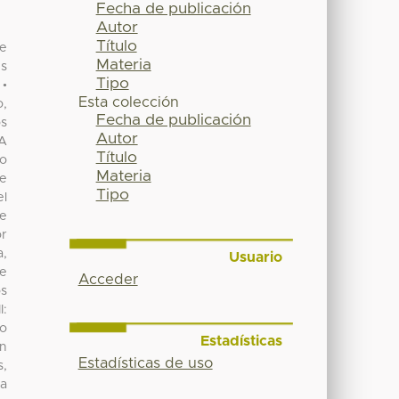
Fecha de publicación
Autor
Título
de
Materia
es
Tipo
 •
Esta colección
o,
Fecha de publicación
os
Autor
 A
Título
co
Materia
de
Tipo
el
ue
or
a,
Usuario
de
Acceder
os
I:
mo
Estadísticas
en
Estadísticas de uso
s,
ma