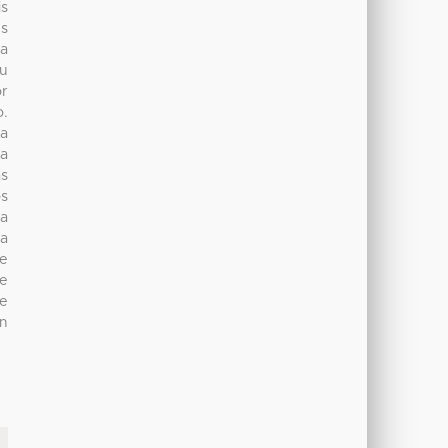
is
es
ra
u
or
o.
ma
la
as
os
la
ta
te
se
re
en