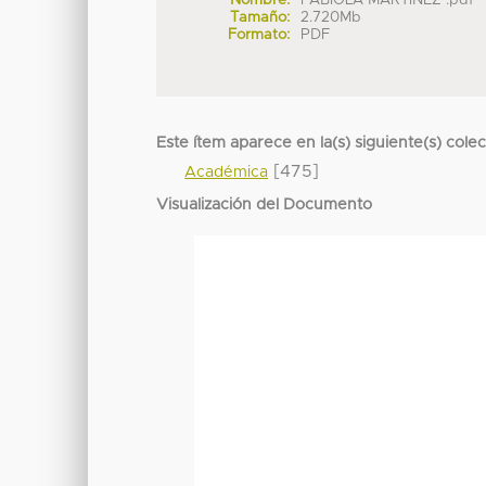
Nombre:
FABIOLA MARTINEZ .pdf
Tamaño:
2.720Mb
Formato:
PDF
Este ítem aparece en la(s) siguiente(s) cole
[475]
Académica
Visualización del Documento