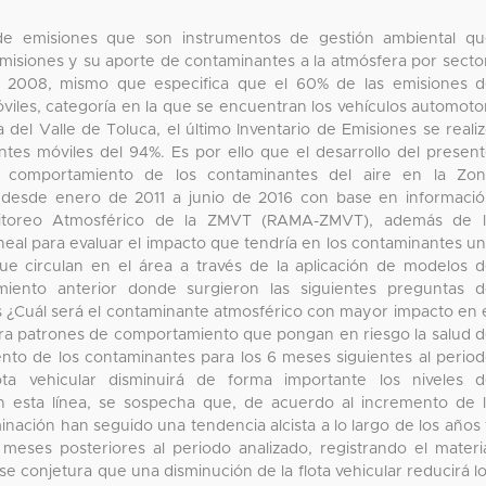
 de emisiones que son instrumentos de gestión ambiental q
emisiones y su aporte de contaminantes a la atmósfera por secto
 en 2008, mismo que especifica que el 60% de las emisiones 
viles, categoría en la que se encuentran los vehículos automoto
del Valle de Toluca, el último Inventario de Emisiones se reali
tes móviles del 94%. Es por ello que el desarrollo del presen
l comportamiento de los contaminantes del aire en la Zon
) desde enero de 2011 a junio de 2016 con base en informaci
itoreo Atmosférico de la ZMVT (RAMA-ZMVT), además de l
eal para evaluar el impacto que tendría en los contaminantes u
ue circulan en el área a través de la aplicación de modelos 
eamiento anterior donde surgieron las siguientes preguntas 
os ¿Cuál será el contaminante atmosférico con mayor impacto en 
ra patrones de comportamiento que pongan en riesgo la salud 
ento de los contaminantes para los 6 meses siguientes al perio
ota vehicular disminuirá de forma importante los niveles 
 esta línea, se sospecha que, de acuerdo al incremento de 
minación han seguido una tendencia alcista a lo largo de los años
eses posteriores al periodo analizado, registrando el materi
se conjetura que una disminución de la flota vehicular reducirá l