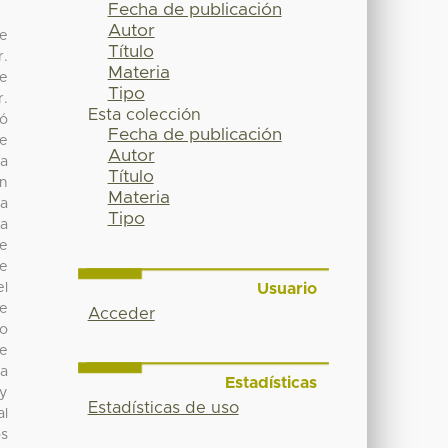
Fecha de publicación
Autor
ue
Título
r.
Materia
de
Tipo
r.
Esta colección
zó
Fecha de publicación
te
Autor
a
Título
ón
Materia
a
Tipo
na
de
de
Usuario
el
de
Acceder
do
de
la
Estadísticas
 y
Estadísticas de uso
al
os