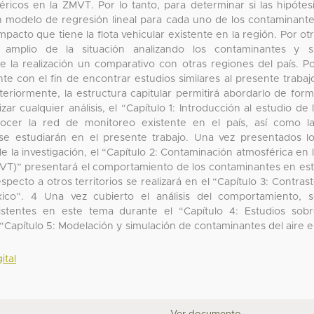
ricos en la ZMVT. Por lo tanto, para determinar si las hipótes
un modelo de regresión lineal para cada uno de los contaminant
impacto que tiene la flota vehicular existente en la región. Por ot
amplio de la situación analizando los contaminantes y s
e la realización un comparativo con otras regiones del país. P
nte con el fin de encontrar estudios similares al presente trabaj
eriormente, la estructura capitular permitirá abordarlo de for
ar cualquier análisis, el “Capítulo 1: Introducción al estudio de 
nocer la red de monitoreo existente en el país, así como l
 se estudiarán en el presente trabajo. Una vez presentados l
 la investigación, el “Capítulo 2: Contaminación atmosférica en 
MVT)” presentará el comportamiento de los contaminantes en es
pecto a otros territorios se realizará en el “Capítulo 3: Contras
co”. 4 Una vez cubierto el análisis del comportamiento, 
istentes en este tema durante el “Capítulo 4: Estudios sob
 “Capítulo 5: Modelación y simulación de contaminantes del aire 
ital