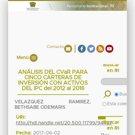
Contacto
Menú
Buscar
en RI
ANÁLISIS DEL CVaR PARA
CINCO CARTERAS DE
INVERSIÓN CON ACTIVOS
DEL IPC del 2012 al 2016
Buscar 
VELAZQUEZ RAMIREZ,
Esta colecció
BETHSABE ODEMARIS
URI:
Buscar
http://hdl.handle.net/20.500.11799/94467
en RI
Fecha:
2017-06-02