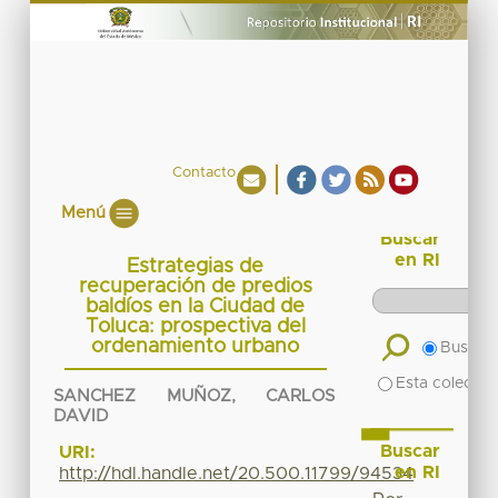
Contacto
Menú
Buscar
en RI
Estrategias de
recuperación de predios
baldíos en la Ciudad de
Toluca: prospectiva del
ordenamiento urbano
Buscar 
Esta colecció
SANCHEZ MUÑOZ, CARLOS
DAVID
Buscar
URI:
en RI
http://hdl.handle.net/20.500.11799/94534