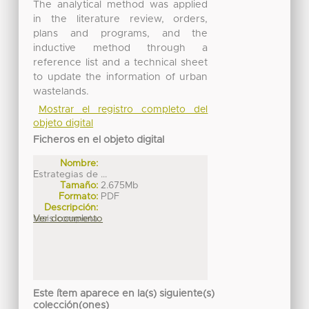
The analytical method was applied
in the literature review, orders,
plans and programs, and the
inductive method through a
reference list and a technical sheet
to update the information of urban
wastelands.
Mostrar el registro completo del
objeto digital
Ficheros en el objeto digital
Nombre:
Estrategias de ...
Tamaño:
2.675Mb
Formato:
PDF
Descripción:
tesis completa
Ver documento
Este ítem aparece en la(s) siguiente(s)
colección(ones)