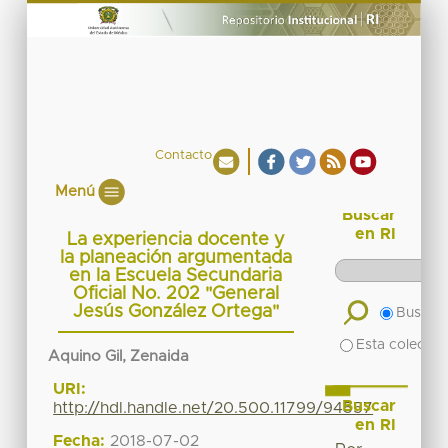
Contacto
Menú
Buscar
en RI
La experiencia docente y
la planeación argumentada
en la Escuela Secundaria
Oficial No. 202 "General
Jesús González Ortega"
Buscar 
Esta colecció
Aquino Gil, Zenaida
URI:
Buscar
http://hdl.handle.net/20.500.11799/94557
en RI
Fecha:
2018-07-02