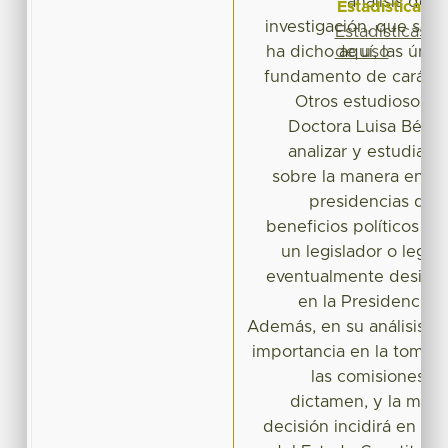
análisis de 
Estadísticas
investigación, que son
Estadísticas
de uso
ha dicho aquí, las únic
fundamento de carácter
Otros estudiosos d
Doctora Luisa Béjar
analizar y estudiar 
sobre la manera en qu
presidencias de c
beneficios políticos qu
un legislador o legis
eventualmente design
en la Presidencia 
Además, en su análisis n
importancia en la toma 
las comisiones c
dictamen, y la man
decisión incidirá en el 