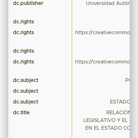
dc.publisher
Universidad Autónom
dc.rights
dc.rights
https://creativecommons.
dc.rights
dc.rights
https://creativecommons.
dc.subject
PODE
dc.subject
PO
dc.subject
ESTADO C
dc.title
RELACIÓN E
LEGISLATIVO Y EL P
EN EL ESTADO CONS