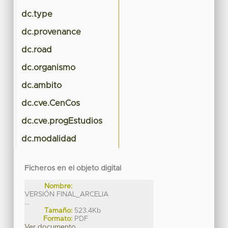
dc.type
T
dc.provenance
dc.road
dc.organismo
dc.ambito
dc.cve.CenCos
dc.cve.progEstudios
dc.modalidad
Ficheros en el objeto digital
Nombre:
VERSIÓN FINAL_ARCELIA
...
Tamaño:
523.4Kb
Formato:
PDF
Ver documento