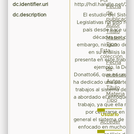
Por
dc.identifier.uri
http://hdl.handle.net/20
Fecha
de
dc.description
El estudio del Siste
publicación
Legislativas ha sido rea
Autor
país desde hace un 
Título
décadas por diver
Materia
Tipo
embargo, ninguno de el
Esta
en su análisis la p
colección
presenta en este trabajo 
Fecha
ejemplo, la Docto
de
Donatto66, que es una i
publicación
Autor
ha dedicado una parte im
Título
trabajos al sistema de c
Materia
a abordado el enfoque p
Tipo
trabajo, ya que ella má
por centrarse en ab
Usuario
general el sistema de com
Acceder
enfocado en muchos cas