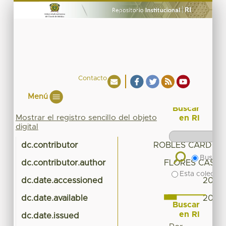
Contacto
Menú
Buscar
Mostrar el registro sencillo del objeto
en RI
digital
dc.contributor
ROBLES CARDOSO
Buscar 
dc.contributor.author
FLORES CASTR
Esta colecció
dc.date.accessioned
2018-
dc.date.available
2018-
Buscar
en RI
dc.date.issued