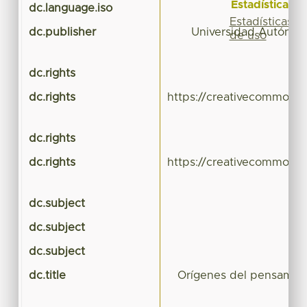
Estadísticas
dc.language.iso
Estadísticas
dc.publisher
Universidad Autónom
de uso
dc.rights
dc.rights
https://creativecommons.
dc.rights
dc.rights
https://creativecommons.
dc.subject
dc.subject
dc.subject
dc.title
Orígenes del pensamien