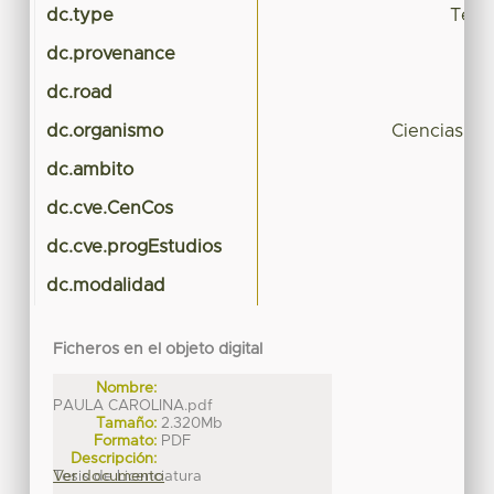
dc.type
Tesis
dc.provenance
dc.road
dc.organismo
Ciencias Pol
dc.ambito
dc.cve.CenCos
dc.cve.progEstudios
dc.modalidad
Ficheros en el objeto digital
Nombre:
PAULA CAROLINA.pdf
Tamaño:
2.320Mb
Formato:
PDF
Descripción:
Tesis de Licenciatura
Ver documento