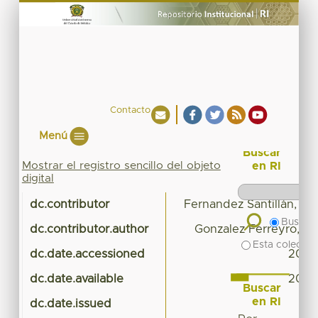
Contacto
Menú
Buscar
Mostrar el registro sencillo del objeto
en RI
digital
dc.contributor
Fernandez Santillán, Jo
Buscar 
dc.contributor.author
Gonzalez Ferreyro, Pa
Esta colecció
dc.date.accessioned
2018-
dc.date.available
2018-
Buscar
en RI
dc.date.issued