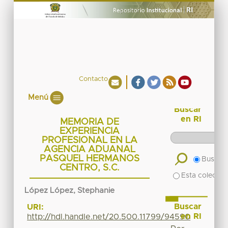
Contacto
Menú
Buscar
en RI
MEMORIA DE
EXPERIENCIA
PROFESIONAL EN LA
AGENCIA ADUANAL
PASQUEL HERMANOS
Buscar 
CENTRO, S.C.
Esta colecció
López López, Stephanie
Buscar
URI:
en RI
http://hdl.handle.net/20.500.11799/94590