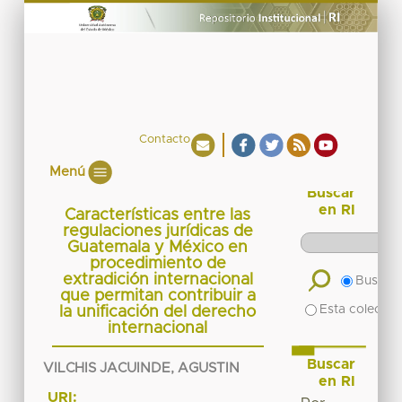
Contacto
Menú
Buscar
en RI
Características entre las
regulaciones jurídicas de
Guatemala y México en
procedimiento de
extradición internacional
Buscar 
que permitan contribuir a
Esta colecció
la unificación del derecho
internacional
Buscar
VILCHIS JACUINDE, AGUSTIN
en RI
URI: