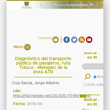
Contacto
Menú
Buscar
en RI
Diagnóstico del transporte
público de pasajeros, ruta
Toluca - Metepec de la
linea ATR
Buscar 
Cruz García, Jorge Alberto
Esta colecció
URI:
http://hdl.handle.net/20.500.11799/94641
Buscar
Fecha:
2018-06
en RI