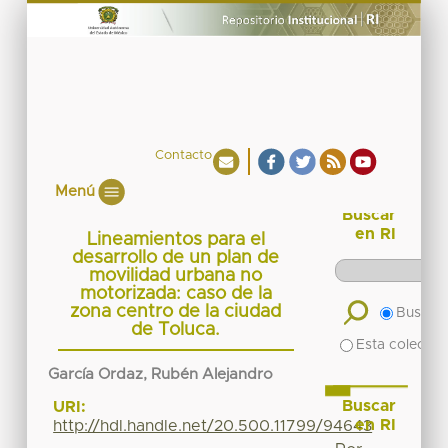
Contacto
Menú
Buscar
en RI
Lineamientos para el
desarrollo de un plan de
movilidad urbana no
motorizada: caso de la
zona centro de la ciudad
Buscar 
de Toluca.
Esta colecció
García Ordaz, Rubén Alejandro
Buscar
URI:
en RI
http://hdl.handle.net/20.500.11799/94643