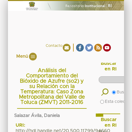
Contacto
Menú
Buscar
en RI
Análisis del
Comportamiento del
Bióxido de Azufre (so2) y
su Relación con la
Temperatura: Caso Zona
Buscar 
Metropolitana del Valle de
Esta colecció
Toluca (ZMVT) 2011-2016
Salazar Ávila, Daniela
Buscar
en RI
URI:
http://hdl.handle.net/20.500.11799/94660